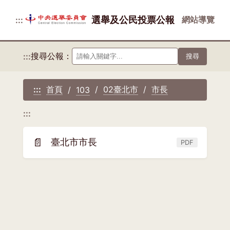
選舉及公民投票公報
網站導覽
:::
搜尋公報：
:::
搜尋
首頁
02臺北市
市長
:::
103
:::
📄
臺北市市長
PDF
(另
開
新
視
窗)