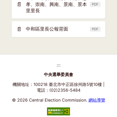
窗)
📄
孝、崇南、興南、景南、景本
PDF
(另
里里長
開
新
視
📄
中和區里長公報背面
PDF
(另
窗)
開
新
視
窗)
:::
中央選舉委員會
機關地址：100218 臺北市中正區徐州路5號10樓 |
電話：(02)2356-5484
© 2026 Central Election Commission.
網站導覽