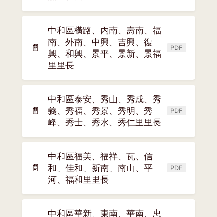
開
新
視
中和區橫路、內南、壽南、福
窗)
南、外南、中興、吉興、復
📄
PDF
(另
興、和興、景平、景新、景福
開
里里長
新
視
中和區泰安、秀山、秀成、秀
窗)
📄
義、秀福、秀景、秀明、秀
PDF
(另
峰、秀士、秀水、秀仁里里長
開
新
視
中和區福美、福祥、瓦、信
窗)
📄
和、佳和、新南、南山、平
PDF
(另
河、福和里里長
開
新
視
中和區華新、東南、華南、忠