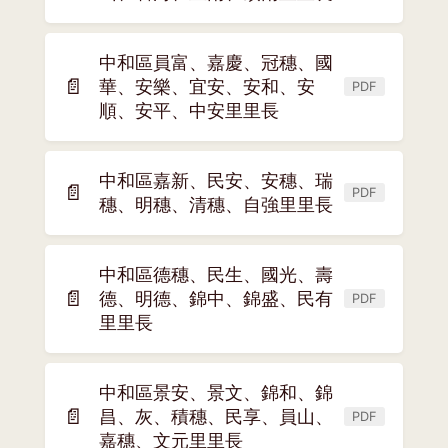
開
新
中和區員富、嘉慶、冠穗、國
視
📄
華、安樂、宜安、安和、安
窗)
PDF
(另
順、安平、中安里里長
開
新
視
中和區嘉新、民安、安穗、瑞
📄
窗)
PDF
(另
穗、明穗、清穗、自強里里長
開
新
中和區德穗、民生、國光、壽
視
📄
德、明德、錦中、錦盛、民有
窗)
PDF
(另
里里長
開
新
視
中和區景安、景文、錦和、錦
窗)
📄
昌、灰、積穗、民享、員山、
PDF
(另
嘉穗、文元里里長