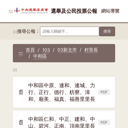
選舉及公民投票公報
網站導覽
:::
搜尋公報：
:::
搜尋
首頁
03新北市
村里長
103
:::
中和區
:::
中和區中原、連和、連城、力
📄
行、正行、德行、枋寮、漳
PDF
(另
和、廟美、福真、福善里里長
開
新
視
中和區仁和、中正、建和、中
📄
窗)
PDF
(另
山、碧河、正南、頂南里里長