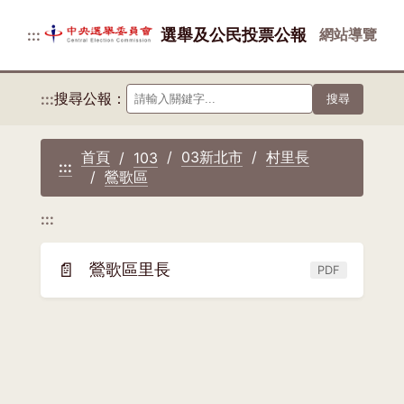
選舉及公民投票公報
網站導覽
:::
搜尋公報：
:::
搜尋
首頁
03新北市
村里長
103
:::
鶯歌區
:::
📄
鶯歌區里長
PDF
(另
開
新
視
窗)