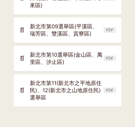
(另
來區)
開
新
視
新北市第09選舉區(平溪區、
📄
窗)
PDF
(另
瑞芳區、雙溪區、貢寮區)
開
新
新北市第10選舉區(金山區、萬
視
📄
PDF
(另
里區、汐止區)
窗)
開
新
新北市第11(新北市之平地原住
視
📄
民)、12(新北市之山地原住民)
窗)
PDF
(另
選舉區
開
新
視
窗)