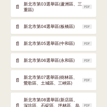
新北市第03選舉區(蘆洲區、三
視
📄
PDF
(另
重區)
窗)
開
新
📄
視
新北市第04選舉區(板橋區)
PDF
(另
窗)
開
新
📄
新北市第05選舉區(中和區)
PDF
(另
視
開
窗)
新
📄
新北市第06選舉區(永和區)
PDF
(另
視
開
窗)
新
新北市第07選舉區(樹林區、
📄
視
PDF
(另
鶯歌區、土城區、三峽區)
窗)
開
新
新北市第08選舉區(新店區、
視
📄
深坑區、石碇區、坪林區、烏
窗)
PDF