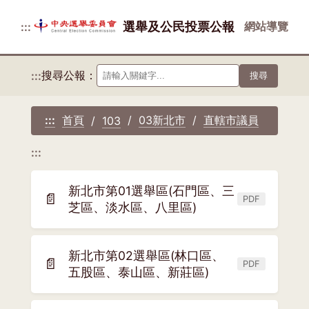
選舉及公民投票公報
網站導覽
:::
搜尋公報：
:::
搜尋
首頁
03新北市
直轄市議員
:::
103
:::
新北市第01選舉區(石門區、三
📄
PDF
(另
芝區、淡水區、八里區)
開
新
新北市第02選舉區(林口區、
視
📄
PDF
(另
五股區、泰山區、新莊區)
窗)
開
新