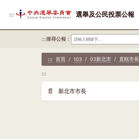
選舉及公民投票公報
:::
搜尋公報：
:::
首頁
03新北市
直轄市
:::
103
:::
📄
新北市市長
(另
開
新
視
窗)