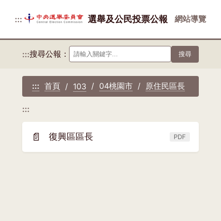
選舉及公民投票公報
網站導覽
:::
搜尋公報：
:::
搜尋
首頁
04桃園市
原住民區長
:::
103
:::
📄
復興區區長
PDF
(另
開
新
視
窗)