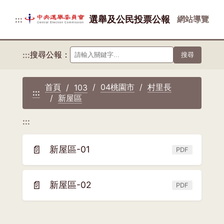
選舉及公民投票公報
網站導覽
:::
搜尋公報：
:::
搜尋
首頁
04桃園市
村里長
103
:::
新屋區
:::
📄
新屋區-01
PDF
(另
開
新
📄
新屋區-02
PDF
(另
視
開
窗)
新