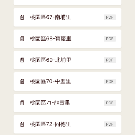
開
窗)
新
📄
桃園區67-南埔里
PDF
(另
視
開
窗)
新
📄
桃園區68-寶慶里
PDF
(另
視
開
窗)
新
📄
桃園區69-北埔里
PDF
(另
視
開
窗)
新
📄
桃園區70-中聖里
PDF
(另
視
開
窗)
新
📄
桃園區71-龍壽里
PDF
(另
視
開
窗)
新
📄
桃園區72-同德里
PDF
(另
視
開
窗)