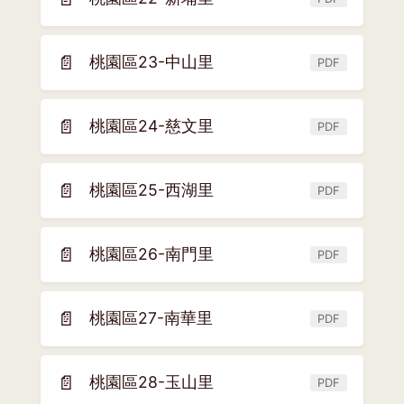
(另
視
開
窗)
新
📄
桃園區23-中山里
PDF
(另
視
開
窗)
新
📄
桃園區24-慈文里
PDF
(另
視
開
窗)
新
📄
桃園區25-西湖里
PDF
(另
視
開
窗)
新
📄
桃園區26-南門里
PDF
(另
視
開
窗)
新
📄
桃園區27-南華里
PDF
(另
視
開
窗)
新
📄
桃園區28-玉山里
PDF
(另
視