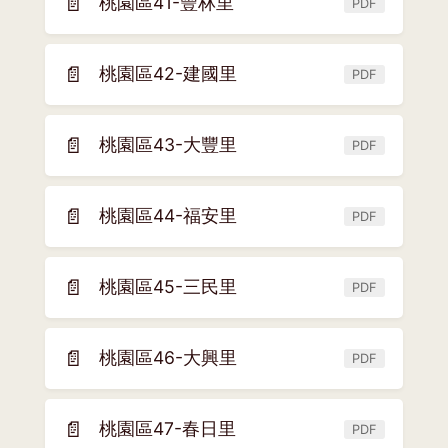
📄
桃園區41-豐林里
PDF
(另
視
開
窗)
新
📄
桃園區42-建國里
PDF
(另
視
開
窗)
新
📄
桃園區43-大豐里
PDF
(另
視
開
窗)
新
📄
桃園區44-福安里
PDF
(另
視
開
窗)
新
📄
桃園區45-三民里
PDF
(另
視
開
窗)
新
📄
桃園區46-大興里
PDF
(另
視
開
窗)
新
📄
桃園區47-春日里
PDF
(另
視