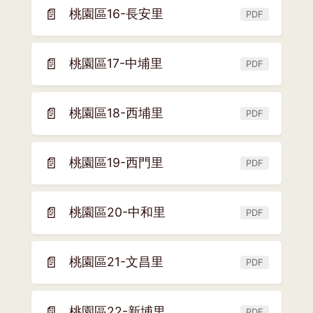
新
📄
桃園區16-長安里
PDF
(另
視
開
窗)
新
📄
桃園區17-中埔里
PDF
(另
視
開
窗)
新
📄
桃園區18-西埔里
PDF
(另
視
開
窗)
新
📄
桃園區19-西門里
PDF
(另
視
開
窗)
新
📄
桃園區20-中和里
PDF
(另
視
開
窗)
新
📄
桃園區21-文昌里
PDF
(另
視
開
窗)
新
📄
桃園區22-新埔里
PDF