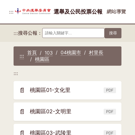
選舉及公民投票公報
網站導覽
:::
搜尋公報：
:::
搜尋
首頁
04桃園市
村里長
103
:::
桃園區
:::
📄
桃園區01-文化里
PDF
(另
開
新
📄
桃園區02-文明里
PDF
(另
視
開
窗)
新
📄
桃園區03-武陵里
PDF