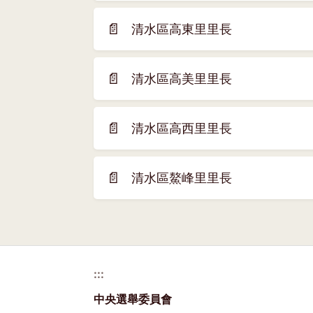
開
窗)
新
📄
清水區高東里里長
(另
視
開
窗)
新
📄
清水區高美里里長
(另
視
開
窗)
新
📄
清水區高西里里長
(另
視
開
窗)
新
📄
清水區鰲峰里里長
(另
視
開
窗)
新
視
窗)
:::
中央選舉委員會