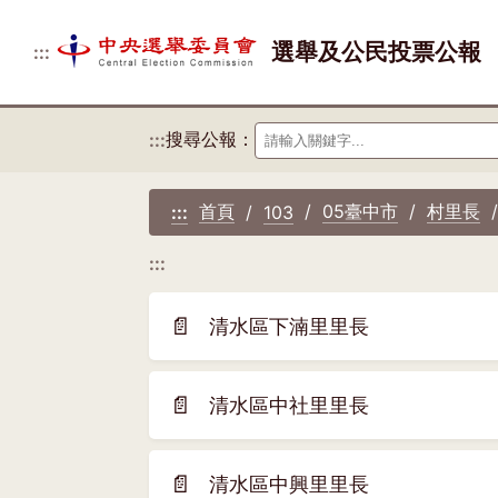
選舉及公民投票公報
:::
搜尋公報：
:::
首頁
05臺中市
村里長
:::
103
:::
📄
清水區下湳里里長
(另
開
新
📄
清水區中社里里長
(另
視
開
窗)
新
📄
清水區中興里里長
(另
視