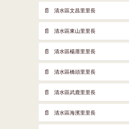
窗)
新
📄
清水區文昌里里長
(另
視
開
窗)
新
📄
清水區東山里里長
(另
視
開
窗)
新
📄
清水區楊厝里里長
(另
視
開
窗)
新
📄
清水區橋頭里里長
(另
視
開
窗)
新
📄
清水區武鹿里里長
(另
視
開
窗)
新
📄
清水區海濱里里長
(另
視
開
窗)