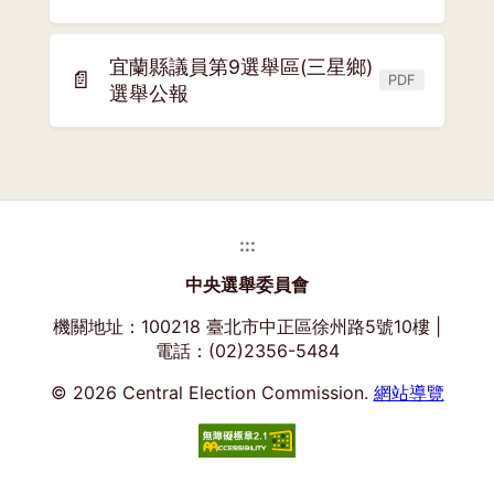
開
新
宜蘭縣議員第9選舉區(三星鄉)
視
📄
PDF
(另
選舉公報
窗)
開
新
視
窗)
:::
中央選舉委員會
機關地址：100218 臺北市中正區徐州路5號10樓 |
電話：(02)2356-5484
© 2026 Central Election Commission.
網站導覽