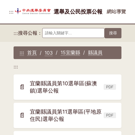
選舉及公民投票公報
網站導覽
:::
搜尋公報：
:::
搜尋
首頁
15宜蘭縣
縣議員
:::
103
:::
宜蘭縣議員第10選舉區(蘇澳
📄
PDF
(另
鎮)選舉公報
開
新
宜蘭縣議員第11選舉區(平地原
視
📄
PDF
(另
住民)選舉公報
窗)
開
新