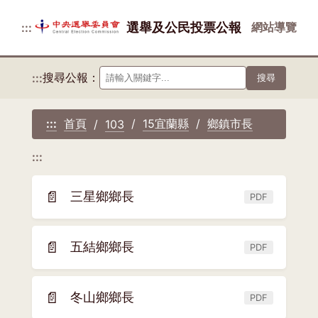
選舉及公民投票公報
網站導覽
:::
搜尋公報：
:::
搜尋
首頁
15宜蘭縣
鄉鎮市長
:::
103
:::
📄
三星鄉鄉長
PDF
(另
開
新
📄
五結鄉鄉長
PDF
(另
視
開
窗)
新
📄
冬山鄉鄉長
PDF
(另
視