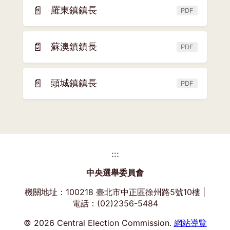
新
📄
羅東鎮鎮長
PDF
(另
視
開
窗)
新
📄
蘇澳鎮鎮長
PDF
(另
視
開
窗)
新
📄
頭城鎮鎮長
PDF
(另
視
開
窗)
新
視
窗)
:::
中央選舉委員會
機關地址：100218 臺北市中正區徐州路5號10樓 |
電話：(02)2356-5484
© 2026 Central Election Commission.
網站導覽