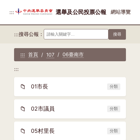
選舉及公民投票公報
網站導覽
:::
搜尋公報：
:::
搜尋
首頁
06臺南市
:::
107
:::
📁
01市長
分類
📁
02市議員
分類
📁
05村里長
分類