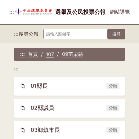
選舉及公民投票公報
網站導覽
:::
搜尋公報：
:::
搜尋
首頁
09苗栗縣
:::
107
:::
📁
01縣長
分類
📁
02縣議員
分類
📁
03鄉鎮市長
分類