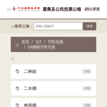
選舉及公民投票公報
網站導覽
:::
搜尋公報：
:::
搜尋
首頁
10彰化縣
107
:::
04鄉鎮市民代表
:::
📁
二林鎮
分類
📁
二水鄉
分類
📁
伸港鄉
分類