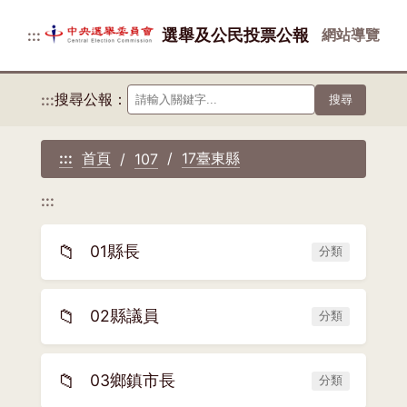
選舉及公民投票公報
網站導覽
:::
搜尋公報：
:::
搜尋
首頁
17臺東縣
:::
107
:::
📁
01縣長
分類
📁
02縣議員
分類
📁
03鄉鎮市長
分類