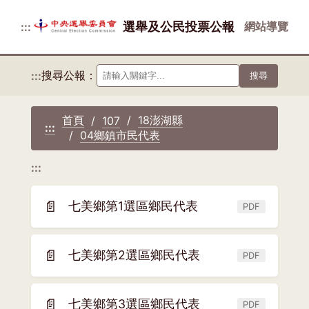
選舉及公民投票公報
網站導覽
:::
搜尋公報：
:::
搜尋
首頁
18澎湖縣
107
:::
04鄉鎮市民代表
:::
📄
七美鄉第1選區鄉民代表
PDF
(另
開
新
📄
七美鄉第2選區鄉民代表
PDF
(另
視
開
窗)
新
📄
七美鄉第3選區鄉民代表
PDF