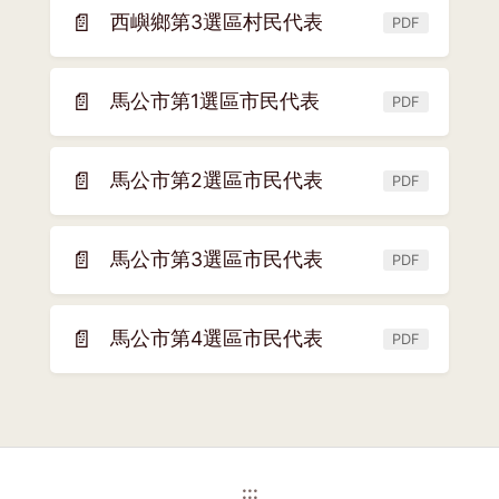
新
📄
西嶼鄉第3選區村民代表
PDF
(另
視
開
窗)
新
📄
馬公市第1選區市民代表
PDF
(另
視
開
窗)
新
📄
馬公市第2選區市民代表
PDF
(另
視
開
窗)
新
📄
馬公市第3選區市民代表
PDF
(另
視
開
窗)
新
📄
馬公市第4選區市民代表
PDF
(另
視
開
窗)
新
視
窗)
:::