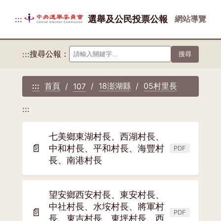
選舉及公民投票公報
網站導覽
:::
搜尋公報：
:::
搜尋
首頁
18澎湖縣
05村里長
:::
107
:::
七美鄉東湖村長、西湖村長、
📄
中和村長、平和村長、海豐村
PDF
(另
長、南港村長
開
新
視
望安鄉西安村長、東安村長、
窗)
中社村長、水垵村長、將軍村
📄
PDF
(另
長、東吉村長、東坪村長、西