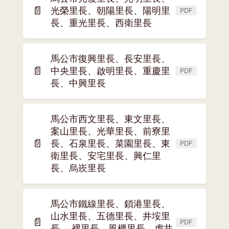
📄
光榮里長、朝陽里長、陽明里
PDF
(另
長、重光里長、西衛里長
開
新
視
馬公市復興里長、長安里長、
窗)
📄
中央里長、啟明里長、重慶里
PDF
(另
長、中興里長
開
新
視
馬公市西文里長、東文里長、
窗)
案山里長、光華里長、前寮里
📄
長、石泉里長、菜園里長、東
PDF
(另
衛里長、安宅里長、興仁里
開
長、烏崁里長
新
視
窗)
馬公市鐵線里長、鎖港里長、
山水里長、五德里長、井垵里
📄
PDF
(另
長、 裡里長、風櫃里長、虎井