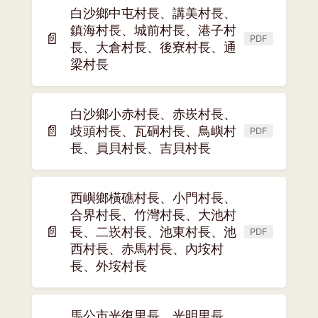
白沙鄉中屯村長、講美村長、
窗)
鎮海村長、城前村長、港子村
📄
PDF
(另
長、大倉村長、後寮村長、通
開
梁村長
新
視
白沙鄉小赤村長、赤崁村長、
窗)
📄
歧頭村長、瓦硐村長、鳥嶼村
PDF
(另
長、員貝村長、吉貝村長
開
新
視
西嶼鄉橫礁村長、小門村長、
窗)
合界村長、竹灣村長、大池村
📄
長、二崁村長、池東村長、池
PDF
(另
西村長、赤馬村長、內垵村
開
長、外垵村長
新
視
窗)
馬公市光復里長、光明里長、