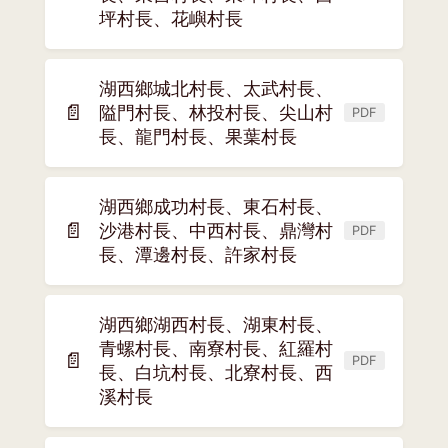
開
坪村長、花嶼村長
新
視
湖西鄉城北村長、太武村長、
窗)
📄
隘門村長、林投村長、尖山村
PDF
(另
長、龍門村長、果葉村長
開
新
視
湖西鄉成功村長、東石村長、
窗)
📄
沙港村長、中西村長、鼎灣村
PDF
(另
長、潭邊村長、許家村長
開
新
視
湖西鄉湖西村長、湖東村長、
窗)
青螺村長、南寮村長、紅羅村
📄
PDF
(另
長、白坑村長、北寮村長、西
開
溪村長
新
視