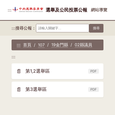
選舉及公民投票公報
網站導覽
:::
搜尋公報：
:::
搜尋
首頁
19金門縣
02縣議員
:::
107
:::
📄
第1,2選舉區
PDF
(另
開
新
📄
第3選舉區
PDF
(另
視
開
窗)
新
視