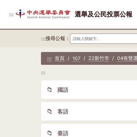
選舉及公民投票公報
:::
搜尋公報：
:::
首頁
22新竹市
04有聲
:::
107
:::
📁
國語
📁
客語
📁
臺語