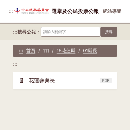
選舉及公民投票公報
網站導覽
:::
搜尋公報：
:::
搜尋
首頁
16花蓮縣
01縣長
:::
111
:::
📄
花蓮縣縣長
PDF
(另
開
新
視
窗)